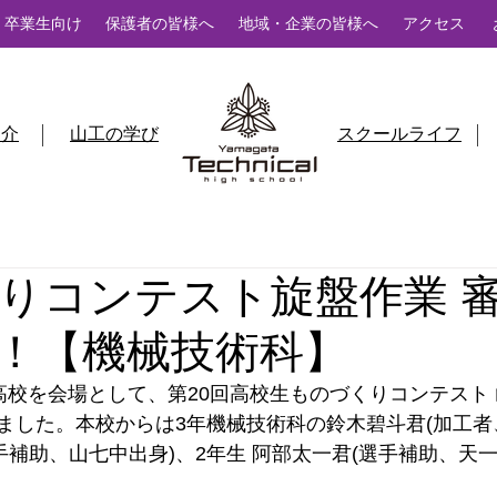
卒業生向け
保護者の皆様へ
地域・企業の皆様へ
アクセス
紹介
山工の学び
スクールライフ
りコンテスト旋盤作業 
！【機械技術科】
産業高校を会場として、第20回高校生ものづくりコンテスト
ました。本校からは3年機械技術科の鈴木碧斗君(加工者
手補助、山七中出身)、2年生 阿部太一君(選手補助、天一