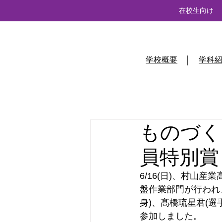
在校生向け
学校概要
学科
ものづく
員特別賞
6/16(日)、村山
盤作業部門が行われ
身)、髙橋琉星君(選
参加しました。