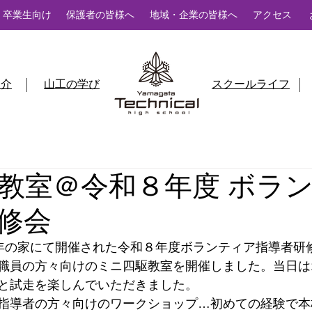
卒業生向け
保護者の皆様へ
地域・企業の皆様へ
アクセス
紹介
山工の学び
スクールライフ
教室＠令和８年度 ボラ
修会
形県青年の家にて開催された令和８年度ボランティア指導者
職員の方々向けのミニ四駆教室を開催しました。当日は
と試走を楽しんでいただきました。
指導者の方々向けのワークショップ…初めての経験で本