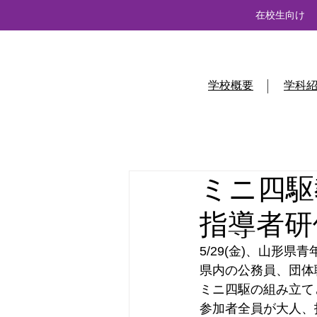
在校生向け
学校概要
学科
ミニ四駆
指導者研
5/29(金)、山
県内の公務員、団体
ミニ四駆の組み立て
参加者全員が大人、