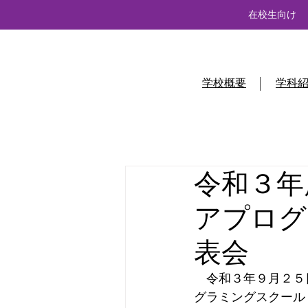
在校生向け
学校概要
学科
令和３年
アプログ
表会
　令和３年９月２５
グラミングスクール