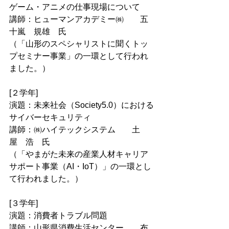
ゲーム・アニメの仕事現場について
講師：ヒューマンアカデミー㈱　　五
十嵐　規雄　氏
（「山形のスペシャリストに聞くトッ
プセミナー事業」の一環として行われ
ました。）
[２学年]
演題：未来社会（Society5.0）における
サイバーセキュリティ
講師：㈱ハイテックシステム　　土
屋　浩　氏
（「やまがた未来の産業人材キャリア
サポート事業（AI・IoT）」の一環とし
て行われました。）
[３学年]
演題：消費者トラブル問題
講師：山形県消費生活センター　　布