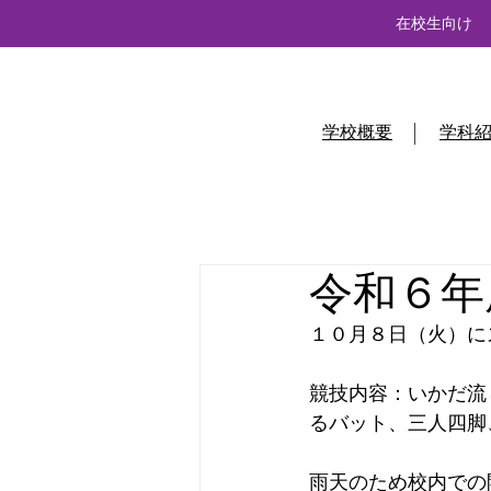
在校生向け
学校概要
学科
令和６年
１０月８日（火）に
競技内容：いかだ流
るバット、三人四脚
雨天のため校内での