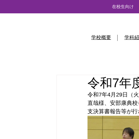
在校生向け
学校概要
学科
令和7年
令和7年4月29日（
直哉様、安部康典校
支決算書報告等が行