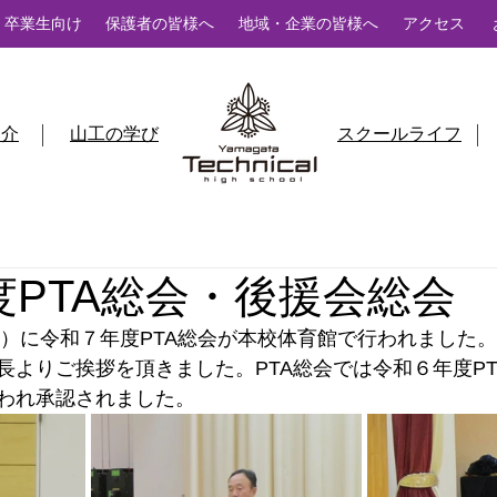
卒業生向け
保護者の皆様へ
地域・企業の皆様へ
アクセス
紹介
山工の学び
スクールライフ
度PTA総会・後援会総会
火）に令和７年度PTA総会が本校体育館で行われました。
長よりご挨拶を頂きました。PTA総会では令和６年度P
われ承認されました。