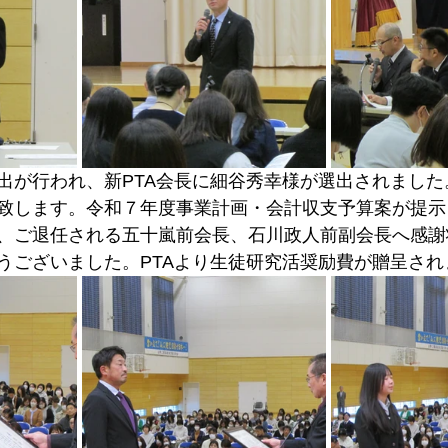
出が行われ、新PTA会長に細谷秀幸様が選出されました
致します。令和７年度事業計画・会計収支予算案が提示
、ご退任される五十嵐前会長、石川政人前副会長へ感謝
うございました。PTAより生徒研究活奨励費が贈呈され