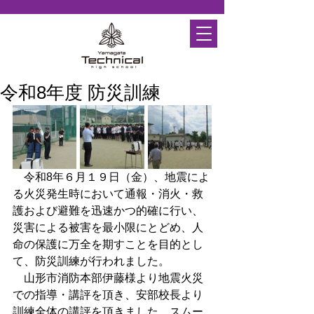
令和8年度 防災訓練
　令和8年６月１９日（金）、地震によ
る火災発生時において通報・消火・救
護および避難を迅速かつ的確に行い、
災害による被害を最小限にとどめ、人
命の保護に万全を期すことを目的とし
て、防災訓練が行われました。
　山形市消防本部伊藤様より地震火災
での指導・講評を頂き、安部校長より
訓練全体の講評を頂きました。スムー