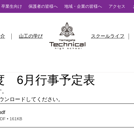
卒業生向け
保護者の皆様へ
地域・企業の皆様へ
アクセス
紹介
山工の学び
スクールライフ
度 6月行事予定表
す。
ウンロードしてください。
pdf
 • 161KB