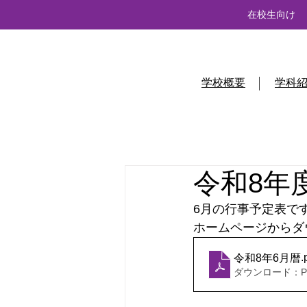
在校生向け
学校概要
学科
令和8年
6月の行事予定表で
ホームページからダ
.
令和8年6月暦
ダウンロード：PDF