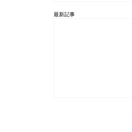
最新記事
令和8年度8月、9月行事予定
表
8月及び9月の行事予定表です。