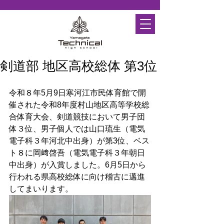
剣道部 地区高校総体 第3位
令和８年5月9日寒河江市民体育館で開
催された
令和8年度村山地区高等学校総
合体育大会、剣道競技において
男子団
体３位、男子個人では山口琉生（電気
電子科３年河北中出身）が第3位、ベス
ト８に岡﨑啓吾（電気電子科３年朝日
中出身）が入賞しました。6月5日から
行われる県高校総体に向け稽古に邁進
してまいります。