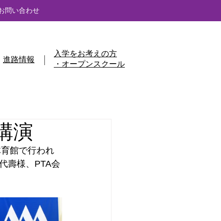
お問い合わせ
入学をお考えの方
進路情報
・オープンスクール
講演
体育館で行われ
壽様、PTA会