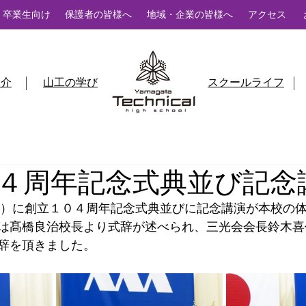
卒業生向け
保護者の皆様へ
地域・企業の皆様へ
アクセス
紹介
山工の学び
スクールライフ
４周年記念式典並び記念
（水）に創立１０４周年記念式典並びに記念講演が本校の
は髙橋良治校長より式辞が述べられ、三光会会長鈴木喜代
辞を頂きました。