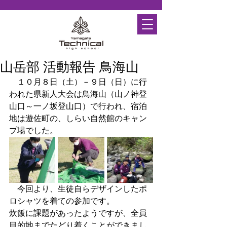
山岳部 活動報告 鳥海山
　１０月８日（土）－９日（日）に行
われた県新人大会は鳥海山（山ノ神登
山口～一ノ坂登山口）で行われ、宿泊
地は遊佐町の、しらい自然館のキャン
プ場でした。
　今回より、生徒自らデザインしたポ
ロシャツを着ての参加です。
炊飯に課題があったようですが、全員
目的地までたどり着くことができまし