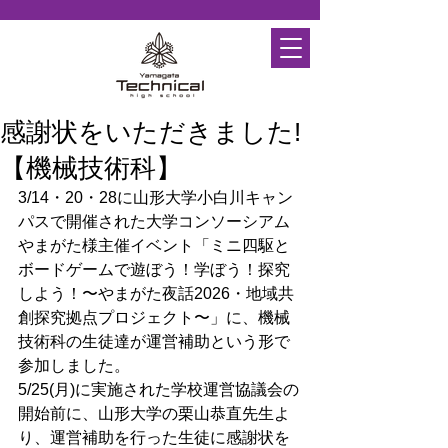
感謝状をいただきました!
【機械技術科】
3/14・20・28に山形大学小白川キャン
パスで開催された大学コンソーシアム
やまがた様主催イベント「ミニ四駆と
ボードゲームで遊ぼう！学ぼう！探究
しよう！〜やまがた夜話2026・地域共
創探究拠点プロジェクト〜」に、機械
技術科の生徒達が運営補助という形で
参加しました。
5/25(月)に実施された学校運営協議会の
開始前に、山形大学の栗山恭直先生よ
り、運営補助を行った生徒に感謝状を