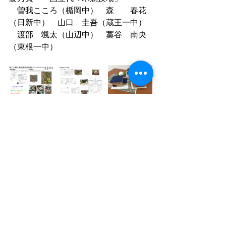
　曽我こころ（楯岡中）　森　　春花
（日新中）　山口　圭吾（蔵王一中）
　渡部　颯太（山辺中）　藁谷　南央
（東根一中）
入選　「キャンプ施設」
　青野　陸翔（東根二中）　齋藤　悠
生（山形二中）　冨樫　瑞貴（山形四
中）
　中澤　　陽（山形二中）　畑山　駿
介（山形二中）　早坂　秀虎（山形二
中）
　村上　康清（綾西中）
すべて表示
最新記事