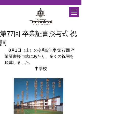
第77回 卒業証書授与式 祝
詞
　3月1日（土）の令和6年度 第77回 卒
業証書授与式にあたり、多くの祝詞を
頂戴しました。
中学校