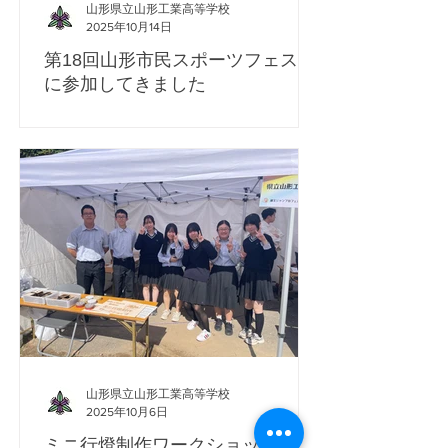
様々な実践事例が報告される中、山形県及
山形県立山形工業高等学校
び山工の実践事例を堂々と発表することが
2025年10月14日
できました。これからも実践的な学びを通
第18回山形市民スポーツフェスタ
して地域に貢献することを目指していきま
に参加してきました
す。 【発表内容】 山工元気プロジェクト
の取り組み ～マンゴーから蔵王へ～ 【発表
令和７年１０月１２日（日）、山形市総合
者】 電気電子科２年 斎藤稟子（上山
スポーツセンターを会場に開催された、第
北中出身） 電気電子科２年 荒木陽光
18回山形市民スポーツフェスタに、スキー
（陵東中出身） 建築科２年 大
ジャンプＶＲ体験ブースを設置してイベン
泉 愛（陵南中出身） 土木・化学科２
トに参加してきました。山工元気プロジェ
年 小林悠斗（山形二中出身）
クト（ZAOプロジェクト）の取り組みとし
て、土木・化学科３年生徒５名がスタッフ
として運営に関わりました。小学生以下の
お子様については、保護者の皆様の承諾を
得て、ＶＲゴーグルの着用をさせていただ
きました。 当日は１８３名のお客様が来場
し、スキージャンプのＶＲ映像を楽しんで
いただきました。運営に関わった生徒達
も、お客様が喜ぶ笑顔を拝見し、大変充実
山形県立山形工業高等学校
した様子でした。ご来場いただいた皆様、
2025年10月6日
本当にありがとうございました。
ミニ行燈制作ワークショップin蔵