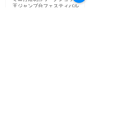
王ジャンプ台フェスティバル
令和7年9月28日（日）にアリオンテック蔵
王シャンツェで開催された蔵王ジャンプ台
フェスティバルに山工元気プロジェクト
（ZAOプロジェクト）として参加してきま
した。 ミニ行燈(あんどん)制作ワークショッ
プは建築科の生徒７名が運営に携わりまし
た。ワークショップでは説明や組立ての...
山形県立山形工業高等学校
2025年10月1日
蔵王ジャンプ台フェスティバルに
参加してきました（スキージャン
プVR体験）