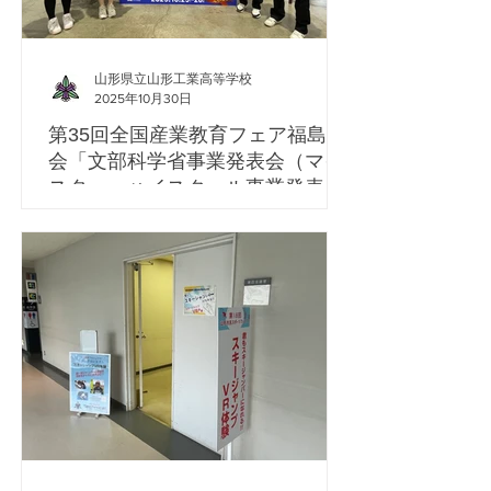
山形県立山形工業高等学校
2025年10月30日
第35回全国産業教育フェア福島大
会「文部科学省事業発表会（マイ
スター・ハイスクール事業発表
会）」
令和７年１０月２５日（土）～２６日
（日）、ビッグパレット福島（福島県郡山
市）で開催された、第35回全国産業教育フ
ェア福島大会における「文部科学省事業発
表会（マイスター・ハイスクール事業発表
会）」に、本校生徒４名が参加してきまし
た。 山形県魅力ある県立高校づくり推進事
業「フューチャープロジェクト」や山工コ
ンソーシアム、地域課題と向き合い、学科
間連携や学科の強みを活かして取り組んで
いる、山工元気プロジェクトの活動内容に
ついて発表してきました。全国各地から