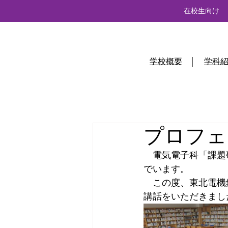
在校生向け
学校概要
学科
プロフェ
　電気電子科「課題
でいます。
　この度、東北電機
講話をいただきまし