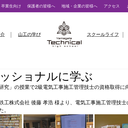
卒業生向け
保護者の皆様へ
地域・企業の皆様へ
アクセス
紹介
山工の学び
スクールライフ
ッショナルに学ぶ
研究」の授業で2級電気工事施工管理技士の資格取得に
鉄工株式会社 後藤 孝浩 様より、電気工事施工管理技
た。