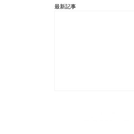
最新記事
令和8年度8月、9月行事予定
表
8月及び9月の行事予定表です。
ホームページからダウンロードし
〒990-0041 山形県山形市緑町1-5-12