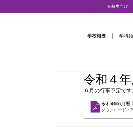
在校生向け
学校概要
学科
令和４年
６月の行事予定です
.
令和4年6月暦
ダウンロード：PDF