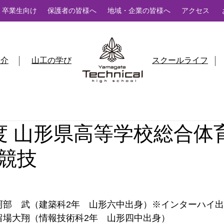
卒業生向け
保護者の皆様へ
地域・企業の皆様へ
アクセス
紹介
山工の学び
スクールライフ
度 山形県高等学校総合体
競技
阿部　武（建築科2年　山形六中出身）※インターハイ
留場大翔（情報技術科2年　山形四中出身）