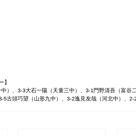
ー】
十中）、3-3大石一陽（天童三中）、3-1門野清吾（富谷二
-5古頭巧望（山形九中）、3-2逸見友哉（河北中）、2-