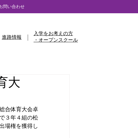
お問い合わせ
入学をお考えの方
進路情報
・オープンスクール
育大
総合体育大会卓
で３年４組の松
出場権を獲得し