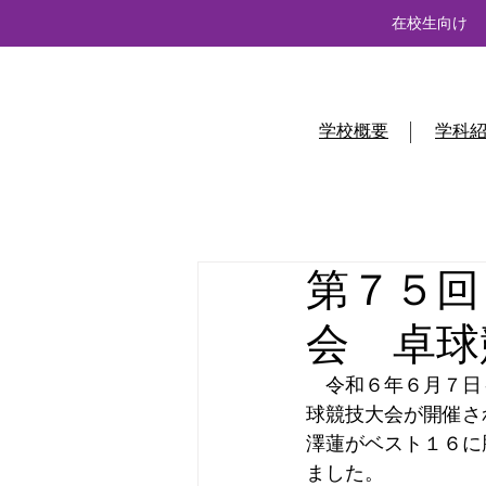
在校生向け
学校概要
学科
第７５回
会 卓球
　令和６年６月７日
球競技大会が開催さ
澤蓮がベスト１６に
ました。