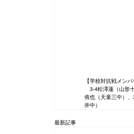
【学校対抗戦メンバ
　3-4松澤蓮（山形
侑也（天童三中）、3
井中）
最新記事