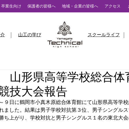
卒業生向け
保護者の皆様へ
地域・企業の皆様へ
アクセス
紹介
山工の学び
スクールライフ
 山形県高等学校総合体
競技大会報告
～９日に鶴岡
市
小真木原総合体育館
にて
山形県高等学校
れました。結果は男子学校対抗第３位、男子シングルス
勝ち上がり、学校対抗と男子シングルス１名の東北大会