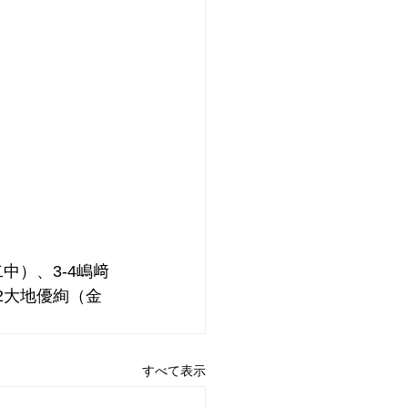
中）、3-4嶋﨑
2大地優絢（金
すべて表示